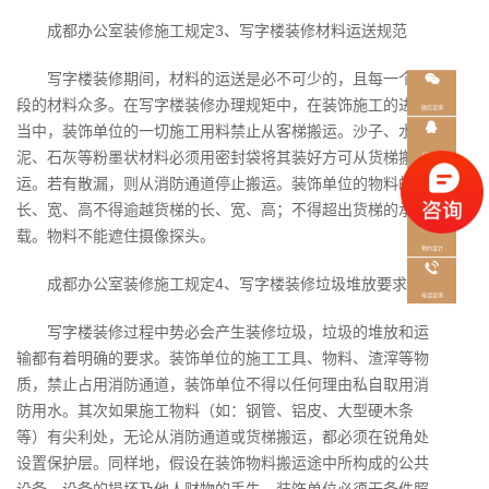
成都办公室装修施工规定
3、写字楼装修材料运送规范
写字楼装修期间，材料的运送是必不可少的，且每一个阶
段的材料众多。在写字楼装修办理规矩中，在装饰施工的进程
微信咨询
当中，装饰单位的一切施工用料禁止从客梯搬运。沙子、水
泥、石灰等粉墨状材料必须用密封袋将其装好方可从货梯搬
QQ咨询
运。若有散漏，则从消防通道停止搬运。装饰单位的物料的
在线咨询
长、宽、高不得逾越货梯的长、宽、高；不得超出货梯的承
载。物料不能遮住摄像探头。
预约设计
成都办公室装修施工规定
4、写字楼装修垃圾堆放要求
电话咨询
写字楼装修过程中势必会产生装修垃圾，垃圾的堆放和运
输都有着明确的要求。装饰单位的施工工具、物料、渣滓等物
质，禁止占用消防通道，装饰单位不得以任何理由私自取用消
防用水。其次如果施工物料（如：钢管、铝皮、大型硬木条
等）有尖利处，无论从消防通道或货梯搬运，都必须在锐角处
设置保护层。同样地，假设在装饰物料搬运途中所构成的公共